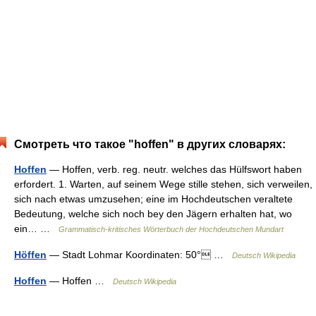
Смотреть что такое "hoffen" в других словарях:
Hoffen
— Hoffen, verb. reg. neutr. welches das Hülfswort haben
erfordert. 1. Warten, auf seinem Wege stille stehen, sich verweilen,
sich nach etwas umzusehen; eine im Hochdeutschen veraltete
Bedeutung, welche sich noch bey den Jägern erhalten hat, wo
ein… …
Grammatisch-kritisches Wörterbuch der Hochdeutschen Mundart
Höffen
— Stadt Lohmar Koordinaten: 50° …
Deutsch Wikipedia
Hoffen
— Hoffen …
Deutsch Wikipedia