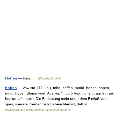
Hoffen
— País …
Wikipedia Español
hoffen
— Vsw std. (12. Jh.), mhd. hoffen, mndd. hopen, hapen,
mndl. hopen Stammwort. Aus wg. * hup ō Vsw. hoffen , auch in ae.
hopian, afr. hopia. Die Bedeutung steht unter dem Einfluß von l.
spēs, spērāre. Semantisch zu beachten ist, daß in… …
Etymologisches Wörterbuch der deutschen sprache