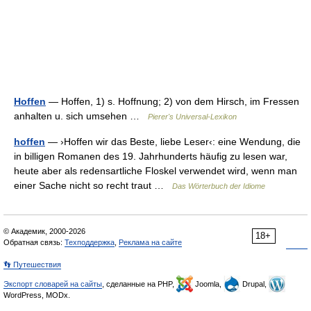
Hoffen
— Hoffen, 1) s. Hoffnung; 2) von dem Hirsch, im Fressen
anhalten u. sich umsehen …
Pierer's Universal-Lexikon
hoffen
— ›Hoffen wir das Beste, liebe Leser‹: eine Wendung, die
in billigen Romanen des 19. Jahrhunderts häufig zu lesen war,
heute aber als redensartliche Floskel verwendet wird, wenn man
einer Sache nicht so recht traut …
Das Wörterbuch der Idiome
© Академик, 2000-2026
18+
Обратная связь:
Техподдержка
,
Реклама на сайте
👣 Путешествия
Экспорт словарей на сайты
, сделанные на PHP,
Joomla,
Drupal,
WordPress, MODx.