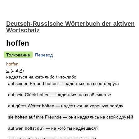
Deutsch-Russische Wörterbuch der aktiven
Wortschatz
hoffen
Толкование
Перевод
hoffen
vi
(auf
A
)
наде́яться на кого́-либо / что-либо
auf séinen Freund hóffen — наде́яться на своего́ дру́га
auf sein Glück hóffen — наде́яться на своё сча́стье
auf gútes Wétter hóffen — наде́яться на хоро́шую пого́ду
sie hóften auf íhre Fréunde — они́ наде́ялись на свои́х друзе́й
auf wen hoffst du? — на кого́ ты наде́ешься?