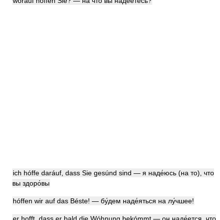
woráuf hóffen Sie? — на что вы наде́етесь?
ich hóffe daráuf, dass Sie gesúnd sind — я наде́юсь (на то), что
вы здоро́вы
hóffen wir auf das Béste! — бу́дем наде́яться на лу́чшее!
er hofft, dass er bald die Wóhnung bekómmt — он наде́ется, что