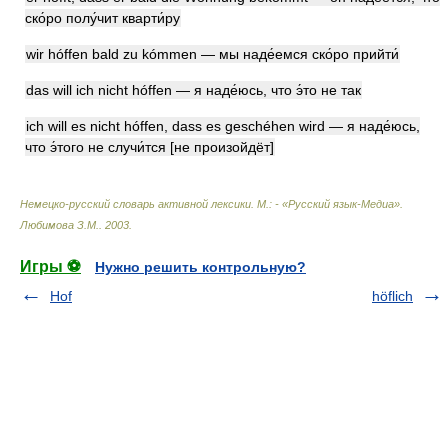
ско́ро полу́чит кварти́ру
wir hóffen bald zu kómmen — мы наде́емся ско́ро прийти́
das will ich nicht hóffen — я наде́юсь, что э́то не так
ich will es nicht hóffen, dass es geschéhen wird — я наде́юсь,
что э́того не случи́тся [не произойдёт]
Немецко-русский словарь активной лексики. М.: - «Русский язык-Медиа»
.
Любимова З.М.
.
2003
.
Игры ⚽
Нужно решить контрольную?
Hof
höflich