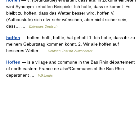
hoffen
— V. (Grundstufe) erwarten, dass etw. in Zukunft eintreten
wird Synonym: erhoffen Beispiele: Ich hoffe, dass er kommt. Es
bleibt zu hoffen, dass das Wetter besser wird. hoffen V.
(Aufbaustufe) sich etw. sehr wünschen, aber nicht sicher sein,
dass… …
Extremes Deutsch
hoffen
— hoffen, hofft, hoffte, hat gehofft 1. Ich hoffe, dass ihr zu
meinem Geburtstag kommen könnt. 2. Wir alle hoffen auf
besseres Wetter …
Deutsch-Test für Zuwanderer
Hoffen
— is a village and commune in the Bas Rhin département
of north eastern France.ee also*Communes of the Bas Rhin
department …
Wikipedia